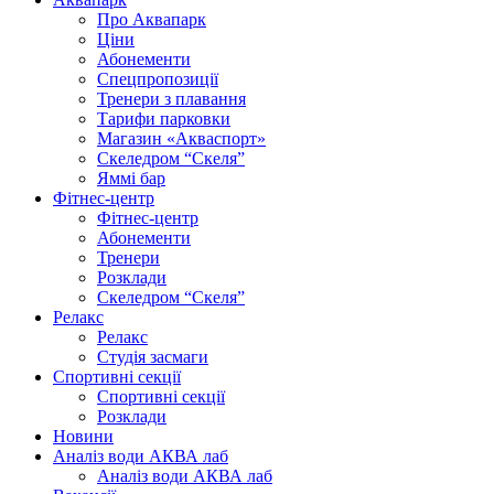
Про Аквапарк
Ціни
Абонементи
Спецпропозиції
Тренери з плавання
Тарифи парковки
Магазин «Акваспорт»
Скеледром “Скеля”
Яммі бар
Фітнес-центр
Фітнес-центр
Абонементи
Тренери
Розклади
Скеледром “Скеля”
Релакс
Релакс
Студія засмаги
Спортивні секції
Спортивні секції
Розклади
Новини
Аналіз води АКВА лаб​
Аналіз води АКВА лаб​