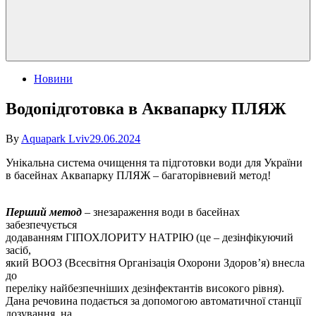
Posted
Новини
in
Водопідготовка в Аквапарку ПЛЯЖ
By
Aquapark Lviv
29.06.2024
Унікальна система очищення та підготовки води для України
в басейнах Аквапарку ПЛЯЖ – багаторівневий метод!
Перший метод
– знезараження води в басейнах
забезпечується
додаванням ГІПОХЛОРИТУ НАТРІЮ (це – дезінфікуючий
засіб,
який ВООЗ (Всесвітня Організація Охорони Здоров’я) внесла
до
переліку найбезпечніших дезінфектантів високого рівня).
Дана речовина подається за допомогою автоматичної станції
дозування, на