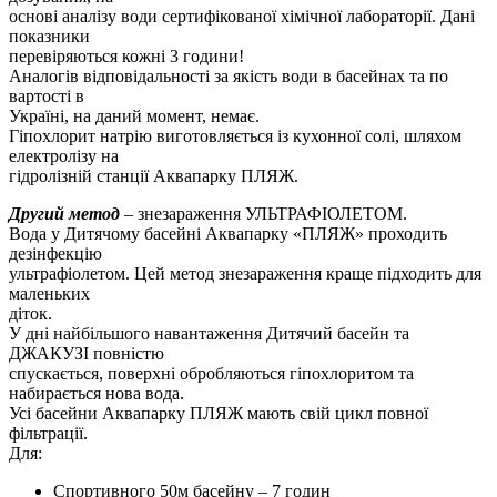
основі аналізу води сертифікованої хімічної лабораторії. Дані
показники
перевіряються кожні 3 години!
Аналогів відповідальності за якість води в басейнах та по
вартості в
Україні, на даний момент, немає.
Гіпохлорит натрію виготовляється із кухонної солі, шляхом
електролізу на
гідролізній станції Аквапарку ПЛЯЖ.
Другий метод
– знезараження УЛЬТРАФІОЛЕТОМ.
Вода у Дитячому басейні Аквапарку «ПЛЯЖ» проходить
дезінфекцію
ультрафіолетом. Цей метод знезараження краще підходить для
маленьких
діток.
У дні найбільшого навантаження Дитячий басейн та
ДЖАКУЗІ повністю
спускається, поверхні обробляються гіпохлоритом та
набирається нова вода.
Усі басейни Аквапарку ПЛЯЖ мають свій цикл повної
фільтрації.
Для:
Спортивного 50м басейну – 7 годин