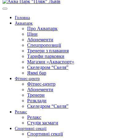
Головна
Аквапарк
Про Аквапарк
Ціни
Абонементи
Спецпропозиції
Тренери з плавання
Тарифи парковки
Магазин «Акваспорт»
Скеледром “Скеля”
Яммі бар
Фітнес-центр
Фітнес-центр
Абонементи
Тренери
Розклади
Скеледром “Скеля”
Релакс
Релакс
Студія засмаги
Спортивні секції
Спортивні секції