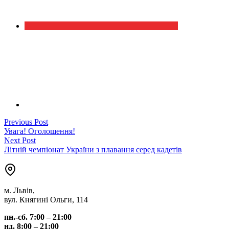
Навігація
Previous
Previous Post
post:
Увага! Оголошення!
записів
Next
Next Post
post:
Літній чемпіонат України з плавання серед кадетів
м. Львів,
вул. Княгині Ольги, 114
пн.-сб. 7:00 – 21:00
нд. 8:00 – 21:00