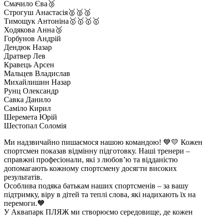
Смачило Єва🥉
Строгуш Анастасія🥈🥈🥈
Тимощук Антоніна🥇🥇🥇🥇
Ходякова Анна🥉
Горбунов Андрій
Дендюк Назар
Дратвер Лев
Кравець Арсен
Мальцев Владислав
Михайлишин Назар
Рунц Олександр
Савка Данило
Саміло Кирил
Шеремета Юрій
Шестопал Соломія
Ми надзвичайно пишаємося нашою командою! 💙💛 Кожен
спортсмен показав відмінну підготовку. Наші тренери –
справжні професіонали, які з любов’ю та відданістю
допомагають кожному спортсмену досягти високих
результатів.
Особлива подяка батькам наших спортсменів – за вашу
підтримку, віру в дітей та теплі слова, які надихають їх на
перемоги.🧡
У Аквапарк ПЛЯЖ ми створюємо середовище, де кожен