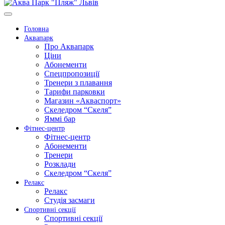
Головна
Аквапарк
Про Аквапарк
Ціни
Абонементи
Спецпропозиції
Тренери з плавання
Тарифи парковки
Магазин «Акваспорт»
Скеледром “Скеля”
Яммі бар
Фітнес-центр
Фітнес-центр
Абонементи
Тренери
Розклади
Скеледром “Скеля”
Релакс
Релакс
Студія засмаги
Спортивні секції
Спортивні секції