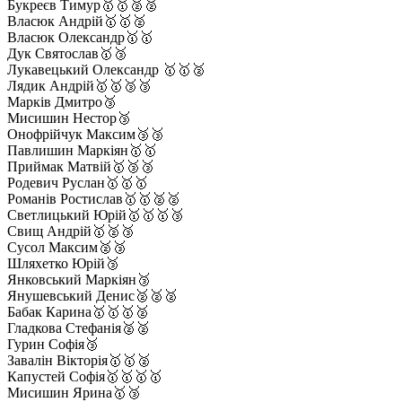
Букреєв Тимур🥇🥇🥈🥈
Власюк Андрій🥇🥇🥈
Власюк Олександр🥇🥇
Дук Святослав🥇🥉
Лукавецький Олександр 🥇🥇🥈
Лядик Андрій🥇🥇🥉🥉
Марків Дмитро🥉
Мисишин Нестор🥉
Онофрійчук Максим🥉🥉
Павлишин Маркіян🥇🥇
Приймак Матвій🥇🥉🥉
Родевич Руслан🥇🥇🥇
Романів Ростислав🥇🥇🥈🥈
Светлицький Юрій🥇🥇🥇🥉
Свищ Андрій🥇🥈🥉
Сусол Максим🥈🥉
Шляхетко Юрій🥉
Янковський Маркіян🥉
Янушевський Денис🥈🥈🥈
Бабак Карина🥇🥇🥇🥈
Гладкова Стефанія🥈🥈
Гурин Софія🥉
Завалін Вікторія🥇🥇🥈
Капустей Софія🥇🥇🥇🥇
Мисишин Ярина🥇🥉