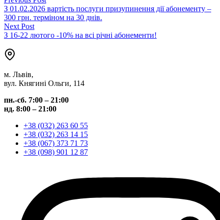
Навігація
post:
З 01.02.2026 вартість послуги призупинення дії абонементу –
записів
300 грн. терміном на 30 днів.
Next
Next Post
post:
З 16-22 лютого -10% на всі річні абонементи!
м. Львів,
вул. Княгині Ольги, 114
пн.-сб. 7:00 – 21:00
нд. 8:00 – 21:00
+38 (032) 263 60 55
+38 (032) 263 14 15
+38 (067) 373 71 73
+38 (098) 901 12 87