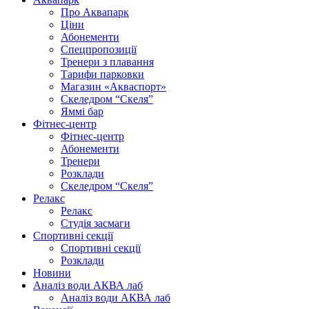
Про Аквапарк
Ціни
Абонементи
Спецпропозиції
Тренери з плавання
Тарифи парковки
Магазин «Акваспорт»
Скеледром “Скеля”
Яммі бар
Фітнес-центр
Фітнес-центр
Абонементи
Тренери
Розклади
Скеледром “Скеля”
Релакс
Релакс
Студія засмаги
Спортивні секції
Спортивні секції
Розклади
Новини
Аналіз води АКВА лаб​
Аналіз води АКВА лаб​