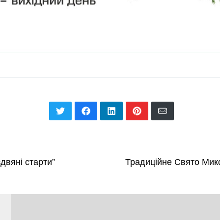
двяні старти”
Традиційне Свято Мик