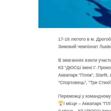
17-18 лютого в м. Дрогоб
Зимовий чемпіонат Львівс
В змаганнях взяли участ
КЗ “ДЮСШ імені Г. Прок
Аквапарк “Пляж”, Starf
“Спортовець”, “Три Стихії”
Переможці у командному 
І місце – Аквапарк “ПЛ
ІІ місце – КЗ “ДЮСШ імені