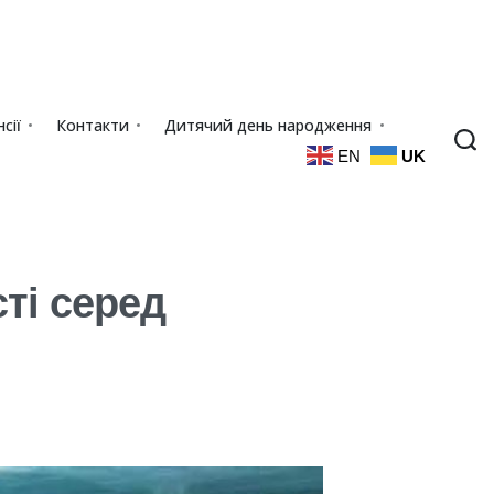
сії
Контакти
Дитячий день народження
EN
UK
ті серед