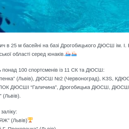
ич в 25 м басейні на базі Дрогобицького ДЮСШ ім. І.
ької області серед юнаків.
ь понад 100 спортсменів із 11 СК та ДЮСШ:
опенка” (Львів), ДЮСШ №2 (Червоноград), K3S, КДЮС
it, ЛОК ДЮСШІ “Галичина”, Дрогобицька ДЮСШ, ДЮСШ 
 (Львів).
заліку:
ЯЖ” (Львів)
 Г. Прокопенка” (Львів)