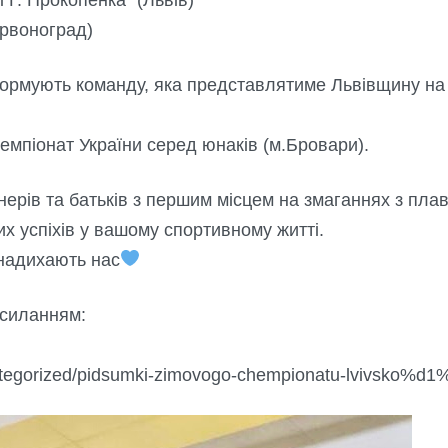
ервоноград)
ормують команду, яка представлятиме Львівщину на 
чемпіонат України серед юнаків (м.Бровари).
енерів та батьків з першим місцем на змаганнях з пл
х успіхів у вашому спортивному житті.
 надихають нас
осиланням:
ategorized/pidsumki-zimovogo-chempionatu-lvivsko%d1%