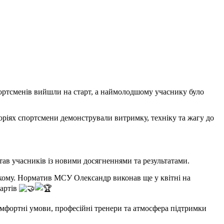
ортсменів вийшли на старт, а наймолодшому учаснику було
оріях спортсмени демонстрували витримку, техніку та жагу до
ітав учасників із новими досягненнями та результатами.
кому. Норматив МСУ Олександр виконав ще у квітні на
тартів
мфортні умови, професійні тренери та атмосфера підтримки