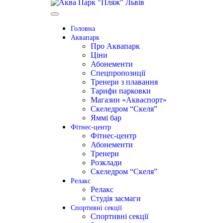
Головна
Аквапарк
Про Аквапарк
Ціни
Абонементи
Спецпропозиції
Тренери з плавання
Тарифи парковки
Магазин «Акваспорт»
Скеледром “Скеля”
Яммі бар
Фітнес-центр
Фітнес-центр
Абонементи
Тренери
Розклади
Скеледром “Скеля”
Релакс
Релакс
Студія засмаги
Спортивні секції
Спортивні секції