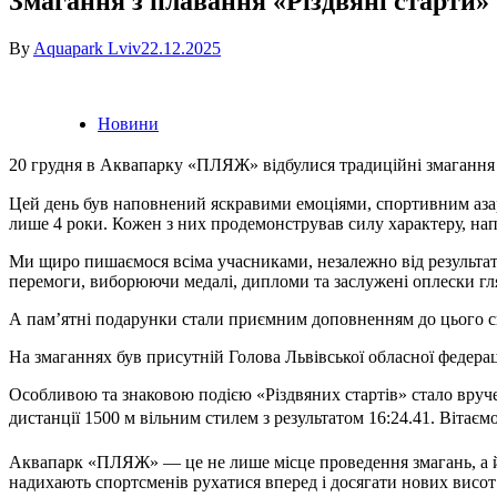
Змагання з плавання «Різдвяні старти»
By
Aquapark Lviv
22.12.2025
Новини
20 грудня в Аквапарку «ПЛЯЖ» відбулися традиційні змагання 
Цей
день був наповнений яскравими емоціями, спортивним аза
лише 4 роки. Кожен з них продемонстрував силу характеру, на
Ми щиро пишаємося всіма учасниками, незалежно від результаті
перемоги, виборюючи медалі, дипломи та заслужені оплески гл
А пам’ятні подарунки стали приємним доповненням до цього 
На змаганнях був присутній Голова Львівської обласної федера
Особливою та знаковою подією «Різдвяних стартів» стало вру
дистанції 1500 м вільним стилем з результатом 16:24.41. Вітає
Аквапарк «ПЛЯЖ» — це не лише місце проведення змагань, а й 
надихають спортсменів рухатися вперед і досягати нових висо