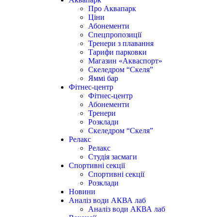
Про Аквапарк
Ціни
Абонементи
Спецпропозиції
Тренери з плавання
Тарифи парковки
Магазин «Акваспорт»
Скеледром “Скеля”
Яммі бар
Фітнес-центр
Фітнес-центр
Абонементи
Тренери
Розклади
Скеледром “Скеля”
Релакс
Релакс
Студія засмаги
Спортивні секції
Спортивні секції
Розклади
Новини
Аналіз води АКВА лаб​
Аналіз води АКВА лаб​