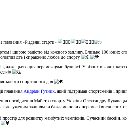
з плавання «Різдвяні старти»
ртом і щирою радістю від кожного запливу. Близько 100 юних сп
полегливість і справжню любов до спорту
в, адже цього дня переможцями були всі. У різних вікових катег
ядачів
святкового спортивного дня
ції плавання
Андріян Гутник
, який підтримав спортсменів і прив
чення посвідчення Майстра спорту України Олександру Лукавець
мо з заслуженим званням та бажаємо нових перемог і впевнених с
простір для розвитку майбутніх чемпіонів. Сучасний басейн, ко
т