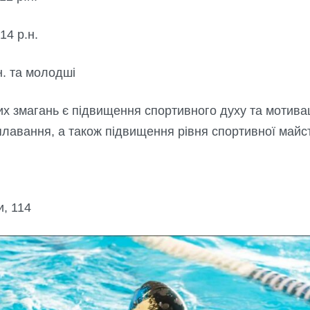
14 р.н.
н. та молодші
х змагань є підвищення спортивного духу та мотивац
плавання, а також підвищення рівня спортивної майст
и, 114