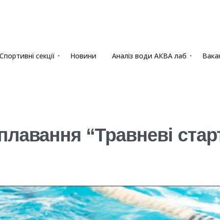
Спортивні секції
Новини
Аналіз води АКВА лаб​
Вакан
плавання “Травневі стар