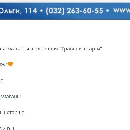
ся змагання з плавання “Травневі старти”
ЯЖ”
30
 змагань:
. і старше
12 р.н.