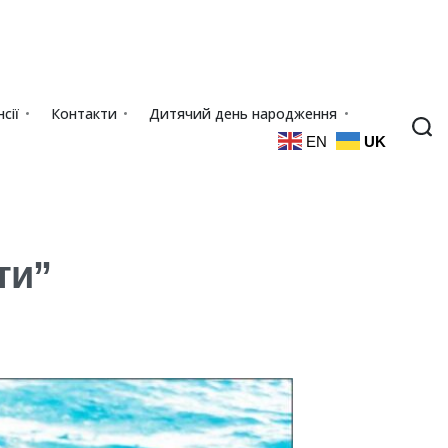
сії
Контакти
Дитячий день народження
EN
UK
ти”