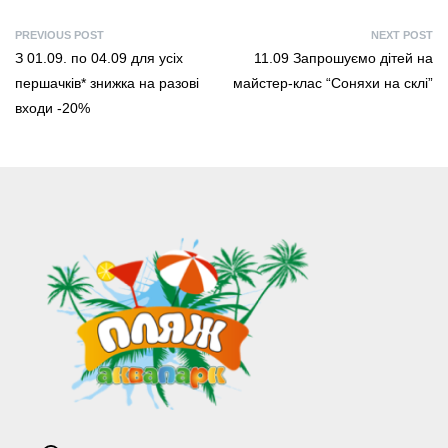
PREVIOUS POST
NEXT POST
З 01.09. по 04.09 для усіх
11.09 Запрошуємо дітей на
першачків* знижка на разові
майстер-клас “Соняхи на склі”
входи -20%