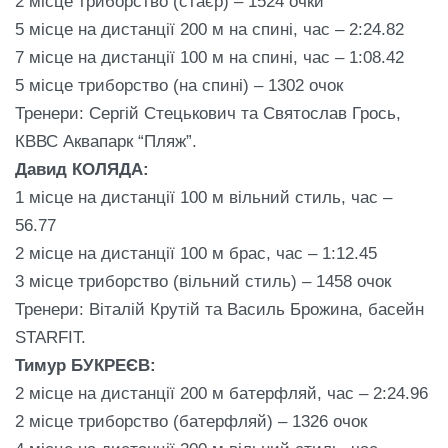
2 місце триборство (стаєр) – 1524 очки
5 місце на дистанції 200 м на спині, час – 2:24.82
7 місце на дистанції 100 м на спині, час – 1:08.42
5 місце триборство (на спині) – 1302 очок
Тренери: Сергій Стецькович та Святослав Грось,
КВВС Аквапарк “Пляж”.
Давид КОЛЯДА:
1 місце на дистанції 100 м вільний стиль, час –
56.77
2 місце на дистанції 100 м брас, час – 1:12.45
3 місце триборство (вільний стиль) – 1458 очок
Тренери: Віталій Крутій та Василь Брожина, басейн
STARFIT.
Тимур БУКРЕЄВ:
2 місце на дистанції 200 м батерфляй, час – 2:24.96
2 місце триборство (батерфляй) – 1326 очок