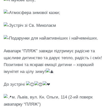
Атмосфера зимової казки;
Зустріч зі Св. Миколаєм
Подарунки для найактивніших і найчемніших.
Аквапарк “ПЛЯЖ” завжди підтримує радісне та
щасливе дитинство та дарує тепло, радість і сміх!
Позитивні та яскраві емоції дитини – хороший
імунітет на цілу зиму!
До зустрічі
м. Львів, вул. Кн. Ольги, 114 (2-ий поверх
аквапарку “ПЛЯЖ”)