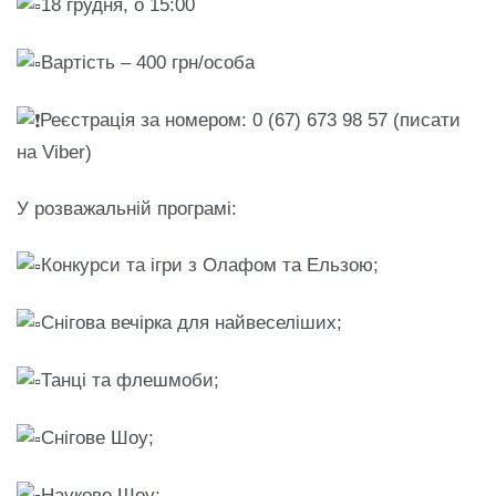
18 грудня, о 15:00
Вартість – 400 грн/особа
Реєстрація за номером: 0 (67) 673 98 57 (писати
на Viber)
У
розважальній програмі:
Конкурси та ігри з Олафом та Ельзою;
Снігова вечірка для найвеселіших;
Танці та флешмоби;
Снігове Шоу;
Наукове Шоу;