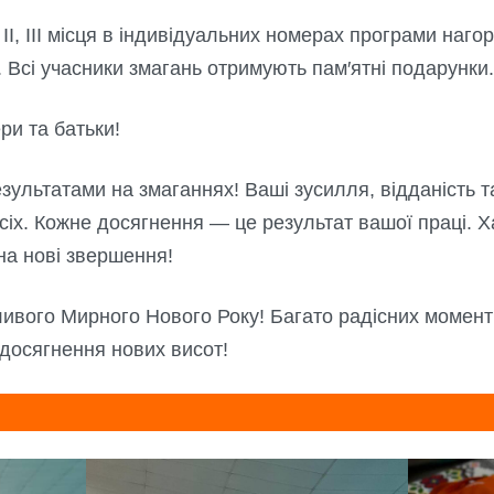
 ІІ, ІІІ місця в індивідуальних номерах програми наг
Всі учасники змагань отримують пам′ятні подарунки
ри та батьки!
езультатами на змаганнях! Ваші зусилля, відданість 
іх. Кожне досягнення — це результат вашої праці. Х
на нові звершення!
ого Мирного Нового Року! Багато радісних моменті
 досягнення нових висот!