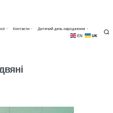
сії
Контакти
Дитячий день народження
EN
UK
двяні