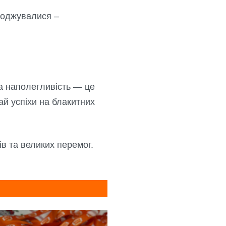
ороджувалися –
.
та наполегливість — це
ай успіхи на блакитних
в та великих перемог.