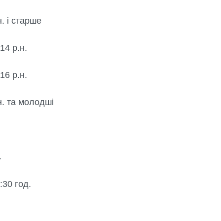
. і старше
14 р.н.
16 р.н.
н. та молодші
.
:30 год.