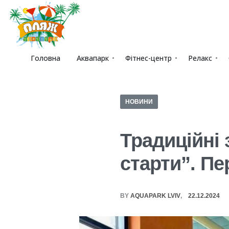
Головна
Аквапарк
Фітнес-центр
Релакс
НОВИНИ
Традиційні 
старти”. П
BY
AQUAPARK LVIV
22.12.2024