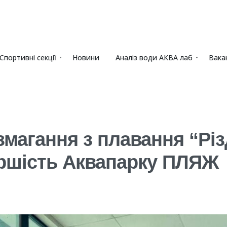
Спортивні секції
Новини
Аналіз води АКВА лаб​
Вакан
змагання з плавання “Різ
ершість Аквапарку ПЛЯЖ