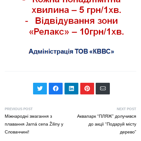
PREVIOUS POST
NEXT POST
Міжнародні змагання з
Аквапарк “ПЛЯЖ” долучився
плавання Jarná cena Žiliny у
до акції “Подаруй місту
Словаччині!
дерево”