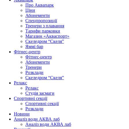
Про Аквапарк
Ціни
Абонементи
Спецпропозиції
Тренери з плавання
Тарифи парковки
Магазин «Акваспорт»
Скеледром “Скеля”
Яммі бар
Фітнес-центр
Фітнес-центр
Абонементи
Тренери
Розклади
Скеледром “Скеля”
Релакс
Релакс
Студія засмаги
Спортивні секції
Спортивні секції
Розклади
Новини
Аналіз води АКВА лаб​
Аналіз води АКВА лаб​