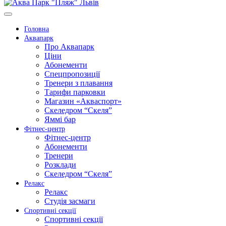
Головна
Аквапарк
Про Аквапарк
Ціни
Абонементи
Спецпропозиції
Тренери з плавання
Тарифи парковки
Магазин «Акваспорт»
Скеледром “Скеля”
Яммі бар
Фітнес-центр
Фітнес-центр
Абонементи
Тренери
Розклади
Скеледром “Скеля”
Релакс
Релакс
Студія засмаги
Спортивні секції
Спортивні секції