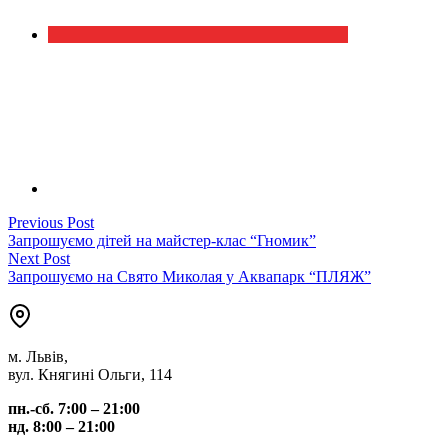
Навігація
Previous
Previous Post
post:
Запрошуємо дітей на майстер-клас “Гномик”
записів
Next
Next Post
post:
Запрошуємо на Свято Миколая у Аквапарк “ПЛЯЖ”
м. Львів,
вул. Княгині Ольги, 114
пн.-сб. 7:00 – 21:00
нд. 8:00 – 21:00