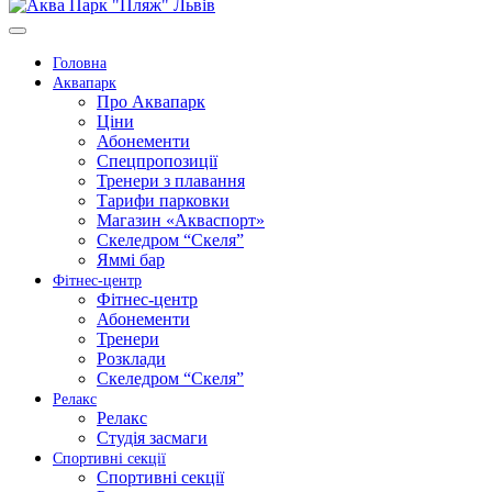
Головна
Аквапарк
Про Аквапарк
Ціни
Абонементи
Спецпропозиції
Тренери з плавання
Тарифи парковки
Магазин «Акваспорт»
Скеледром “Скеля”
Яммі бар
Фітнес-центр
Фітнес-центр
Абонементи
Тренери
Розклади
Скеледром “Скеля”
Релакс
Релакс
Студія засмаги
Спортивні секції
Спортивні секції