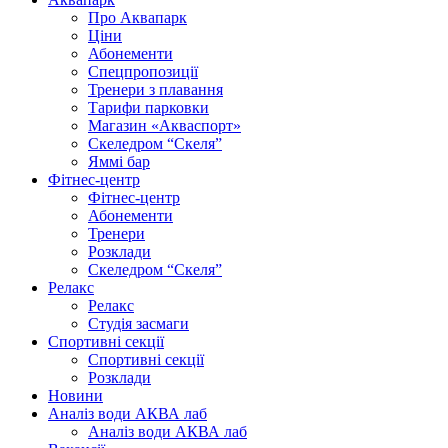
Про Аквапарк
Ціни
Абонементи
Спецпропозиції
Тренери з плавання
Тарифи парковки
Магазин «Акваспорт»
Скеледром “Скеля”
Яммі бар
Фітнес-центр
Фітнес-центр
Абонементи
Тренери
Розклади
Скеледром “Скеля”
Релакс
Релакс
Студія засмаги
Спортивні секції
Спортивні секції
Розклади
Новини
Аналіз води АКВА лаб​
Аналіз води АКВА лаб​