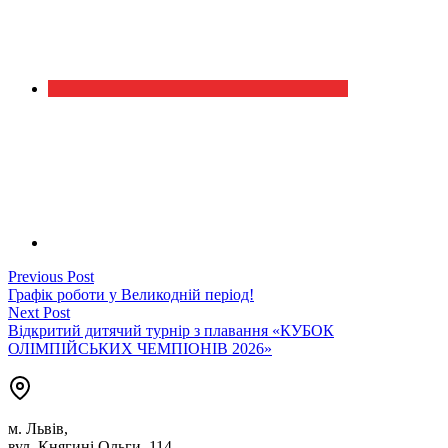
Навігація
Previous
Previous Post
post:
Графік роботи у Великодній період!
записів
Next
Next Post
post:
Відкритий дитячий турнір з плавання «КУБОК
ОЛІМПІЙСЬКИХ ЧЕМПІОНІВ 2026»
м. Львів,
вул. Княгині Ольги, 114