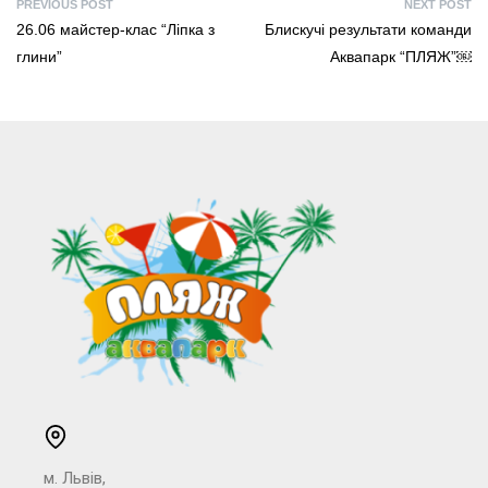
PREVIOUS POST
NEXT POST
26.06 майстер-клас “Ліпка з
Блискучі результати команди
глини”
Аквапарк “ПЛЯЖ”￼
м. Львів,