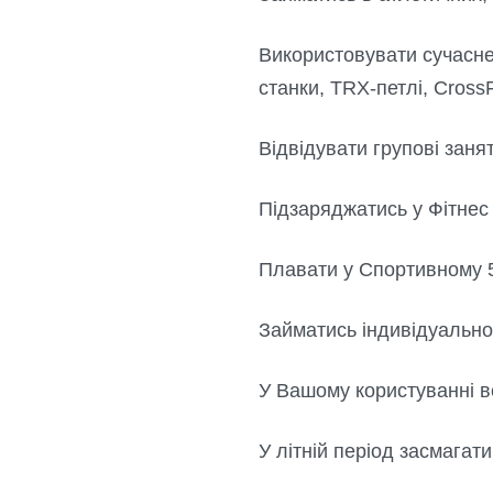
Використовувати сучасне
станки, TRX-петлі, CrossF
Відвідувати групові заня
Підзаряджатись у Фітнес 
Плавати у Спортивному 5
Займатись індивідуально
У Вашому користуванні в
У літній період засмагати