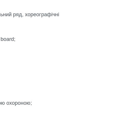
ьний ряд, хореографічні
 board;
ною охороною;