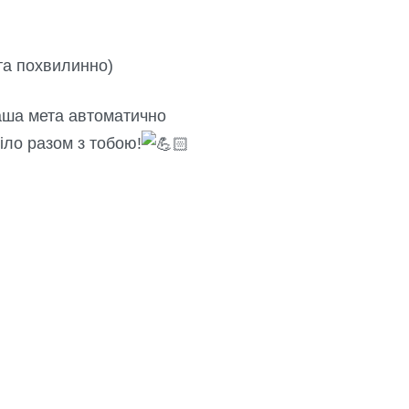
та похвилинно)
ваша мета автоматично
іло разом з тобою!