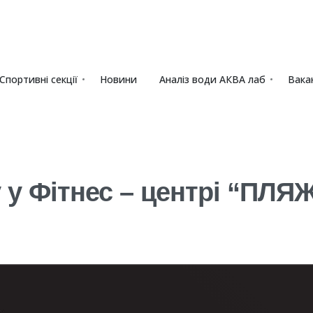
Спортивні секції
Новини
Аналіз води АКВА лаб​
Вакан
y у Фітнес – центрі “ПЛЯ