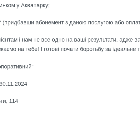
инком у Аквапарку;
с” (придбавши абонемент з даною послугою або опла
ієнтам і нам не все одно на ваші результати, адже 
аємо на тебе! І готові почати боротьбу за ідеальне т
орпоративний”
– 30.11.2024
ьги, 114