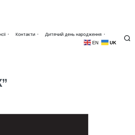
сії
Контакти
Дитячий день народження
EN
UK
Ж”