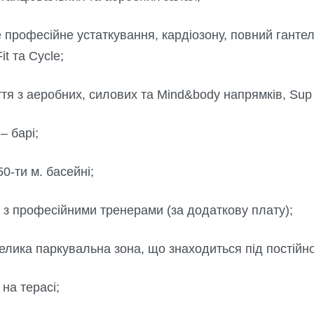
 професійне устаткування, кардіозону, повний гантел
it та Cycle;
ття з аеробних, силових та Mind&body напрямків, Sup
– барі;
0-ти м. басейні;
 з професійними тренерами (за додаткову плату);
елика паркувальна зона, що знаходиться під постій
 на терасі;