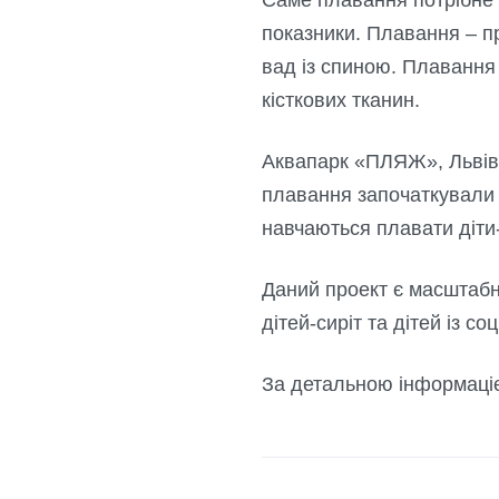
показники. Плавання – п
вад із спиною. Плавання
кісткових тканин.
Аквапарк «ПЛЯЖ», Львівс
плавання започаткували 
навчаються плавати діти-
Даний проект є масштабн
дітей-сиріт та дітей із с
За детальною інформаціє