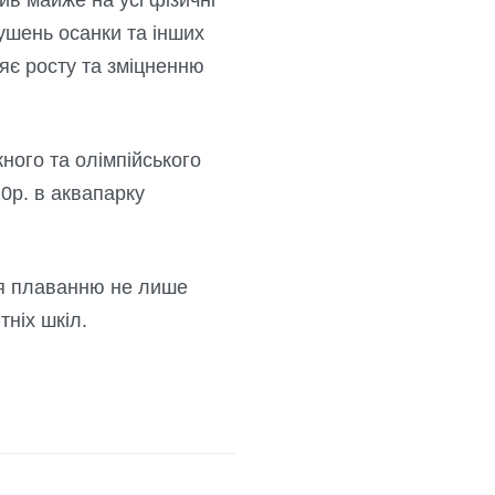
ушень осанки та інших
яє росту та зміцненню
ного та олімпійського
0р. в аквапарку
ня плаванню не лише
тніх шкіл.