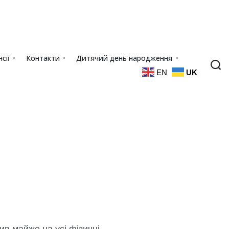
сії
Контакти
Дитячий день народження
EN
UK
в майже на усі фізичні