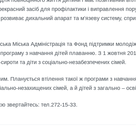
рекрасний засіб для профілактики і виправлення пор
 розвиває дихальний апарат та м’язеву систему, спри
ька Міська Адміністрація та Фонд підтримки молодіж
програму з навчання дітей плаванню. З 1 жовтня 201
сироти та діти з соціально-незабезпечених сімей.
им. Планується втілення такої ж програми з навчан
оціально-незахищених сімей, а й дітей з загально – осві
ю звертайтесь: тел.272-15-33.