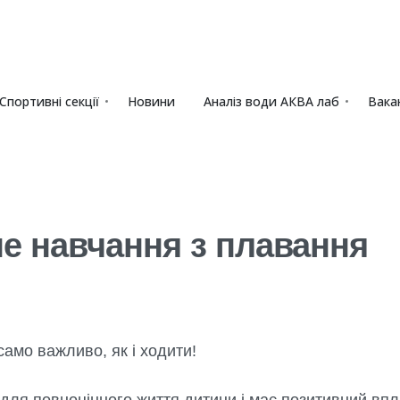
Спортивні секції
Новини
Аналіз води АКВА лаб​
Вакан
е навчання з плавання
амо важливо, як і ходити!
для повноцінного життя дитини і має позитивний впли