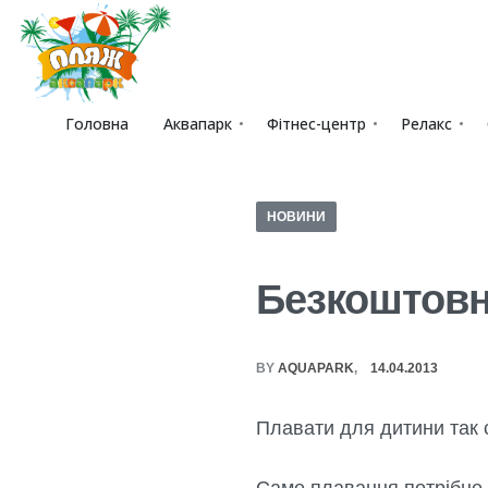
Головна
Аквапарк
Фітнес-центр
Релакс
НОВИНИ
Безкоштовн
BY
AQUAPARK
14.04.2013
Плавати для дитини так с
Саме плавання потрібне 