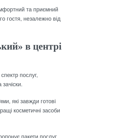
омфортний та приємний
го гостя, незалежно від
кий» в центрі
спектр послуг,
 зачіски.
ми, які завжди готові
кращі косметичні засоби
ропонує пакети послуг,