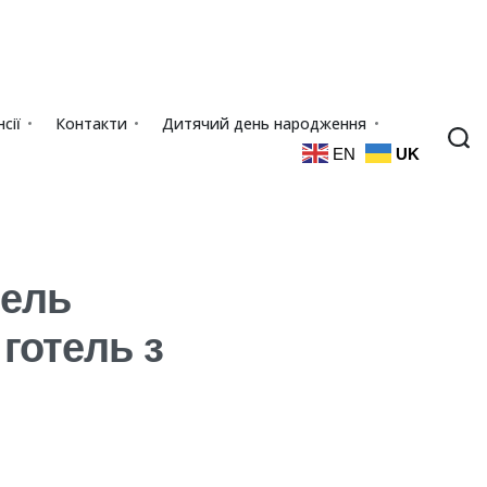
сії
Контакти
Дитячий день народження
EN
UK
тель
готель з