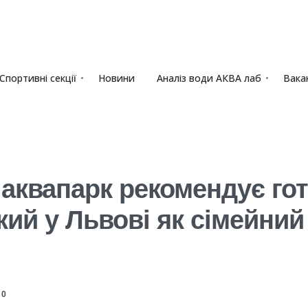
Спортивні секції
Новини
Аналіз води АКВА лаб​
Вакан
 аквапарк рекомендує го
й у Львові як сімейний 
0