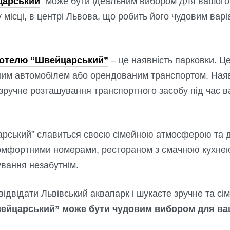
царський
” може бути ідеальним вибором для вашого
місці, в центрі Львова, що робить його чудовим вар
готелю “Швейцарський”
– це наявність парковки. Ц
ним автомобілем або орендованим транспортом. Ная
 зручне розташування транспортного засобу під час 
царський” славиться своєю сімейною атмосферою та 
омфортними номерами, рестораном з смачною кухнею
ування незабутнім.
ідвідати Львівський аквапарк і шукаєте зручне та сі
ейцарський” може бути чудовим вибором для ва