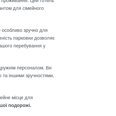
 проживання. Цей готель
іантом для сімейного
е особливо зручно для
вність парковки дозволяє
вашого перебування у
дружнім персоналом. Ви
 та іншими зручностями,
мейне місце для
шої подорожі.