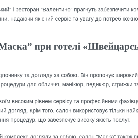
кий” і ресторан “Валентино” прагнуть забезпечити к
ини, надаючи якісний сервіс та увагу до потреб кожно
Маска” при готелі «Швейцарсь
дпочинку та догляду за собою. Він пропонує широкий 
роцедури для обличчя, манікюр, педикюр, стрижки та
оїм високим рівнем сервісу та професійними фахівця
й догляд. Крім того, салон використовує тільки най
ня процедур, що забезпечує високу якість послуг.
й комплекс догляду за собою, салон “Маска” також п