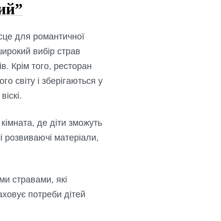
ий”
сце для романтичної
широкий вибір страв
ів. Крім того, ресторан
о світу і зберігаються у
віскі.
імната, де діти зможуть
ші розвиваючі матеріали,
ми стравами, які
ховує потреби дітей