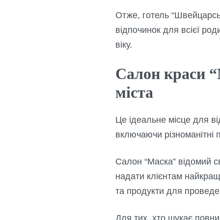
Отже, готель “Швейцарсь
відпочинок для всієї род
віку.
Салон краси “
міста
Це ідеальне місце для ві
включаючи різноманітні п
Салон “Маска” відомий св
надати клієнтам найкращи
та продукти для проведен
Для тих, хто шукає повни