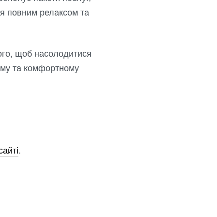
ся повним релаксом та
того, щоб насолодитися
ому та комфортному
сайті
.