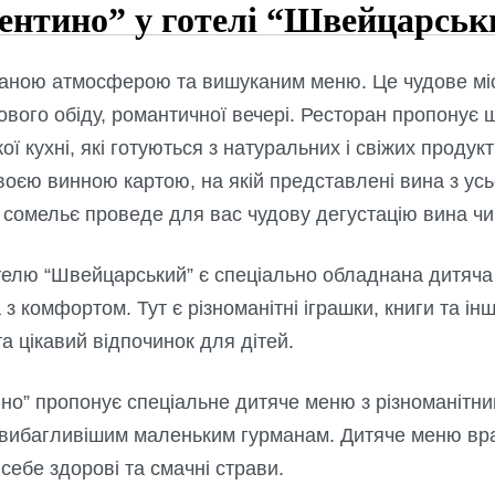
ентино” у готелі “Швейцарськ
каною атмосферою та вишуканим меню. Це чудове мі
лового обіду, романтичної вечері. Ресторан пропонує 
ої кухні, які готуються з натуральних і свіжих продукт
оєю винною картою, на якій представлені вина з усьог
 сомельє проведе для вас чудову дегустацію вина чи 
елю “Швейцарський” є спеціально обладнана дитяча к
 з комфортом. Тут є різноманітні іграшки, книги та ін
та цікавий відпочинок для дітей.
но” пропонує спеціальне дитяче меню з різноманітни
йвибагливішим маленьким гурманам. Дитяче меню вра
 себе здорові та смачні страви.