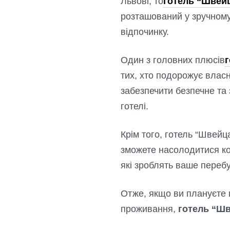
Львові, то
готель “Швей
розташований у зручному 
відпочинку.
Один з головних плюсів
тих, хто подорожує влас
забезпечити безпечне та
готелі.
Крім того, готель “Швей
зможете насолодитися к
які зроблять ваше переб
Отже, якщо ви плануєте в
проживання,
готель “Шв