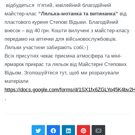
відбудеться п’ятий, ювілейний благодійний
майстер-клас
“Лялька-мотанка та витинанка”
від
пластового куреня Степові Відьми. Благодійний
внесок – від 40 грн. Кошти вилучені з майстер-класу
передамо на аптечки для військовослужбовців.
Ляльки участини забирають собі;-)
Всіх присутніх чекає приємна атмосфера та міні-
ярмарок прикрас та ляльок від Майстерні Степових
Відьом. Зголошуйтеся тут, щоб ми розрахували
матеріали
https://docs.google.com/forms/d/1SX1fx6ZGLYo45K4bv
,