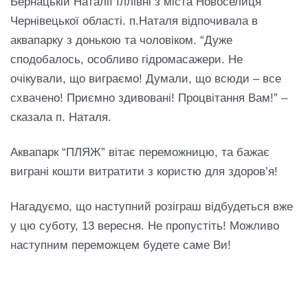
Бернацькій Наталії Іллівні з міста Новоселиця
Чернівецької області. п.Наталя відпочивала в
аквапарку з донькою та чоловіком. “Дуже
сподобалось, особливо гідромасажери. Не
очікували, що виграємо! Думали, що всюди – все
схвачено! Приємно здивовані! Процвітання Вам!” –
сказала п. Наталя.
Аквапарк “ПЛЯЖ” вітає переможницю, та бажає
виграні кошти витратити з користю для здоров’я!
Нагадуємо, що наступний розіграш відбудеться вже
у цю суботу, 13 вересня. Не пропустіть! Можливо
наступним переможцем будете саме Ви!