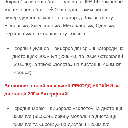
Збірна Львівської області зайняла ПЕРШЕ командне
місце серед областей 2-ої групи, таким чином
випередивши за кількістю нагород Закарпатську,
Рівненську, Хмельницьку, Миколаївську, Одеську,
Чернівецьку і Тернопільську області.-
Георгій Лукашев – виборов дві срібні нагороди на
дистанціях 200м к/п (2:08.40) та 200м батерфляй
(2:00.40), а також «золото» на дистанції 400м к/п
(4:28.63)
Встановив новий юнацький РЕКОРД УКРАЇНИ на
дистанції 200м батерфляй
!
Городня Марія – виборола «золото» на дистанції
800м в/с (9:05.24), срібну медаль на дистанції
400м в/с та «бронзу» на дистанції 200м в/с