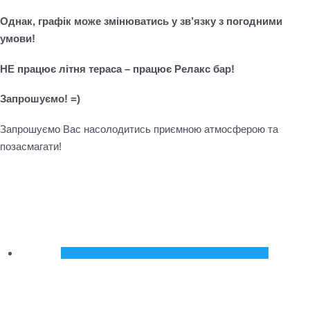
Однак, графік може змінюватись у зв
’
язку
з погодними
умови!
НЕ
працює
літня
тераса
– працює
Релакс
бар
!
Запрошуємо
! =)
Запрошуємо Вас насолодитись приємною атмосферою та
позасмагати!