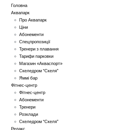
Головна
Аквапарк
Про Аквапарк
Ціни
Абонементи
Спецпропозиції
Тренери з плавання
Тарифи парковки
Магазин «Акваспорт»
Скеледром “Скеля”
Яммі бар
Фітнес-центр
Фітнес-центр
Абонементи
Тренери
Розклади
Скеледром “Скеля”
Релакс