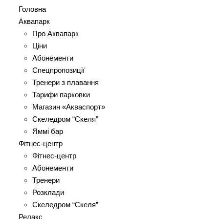
Головна
Аквапарк
Про Аквапарк
Ціни
Абонементи
Спецпропозиції
Тренери з плавання
Тарифи парковки
Магазин «Акваспорт»
Скеледром “Скеля”
Яммі бар
Фітнес-центр
Фітнес-центр
Абонементи
Тренери
Розклади
Скеледром “Скеля”
Релакс