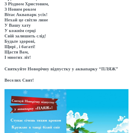
З Різдвом Христовим,
З Новим роком
Вітає Аквапарк усіх!
Нехай це світло лине
У Вашу хату
У кожнім серці
Свій залишить слід!
Будьте здорові,
Щирі , і багаті!
Щастя Вам,
І многих літ!
Святкуйте Новорічну відпустку у аквапарку “ПЛЯЖ”
Веселих Свят!