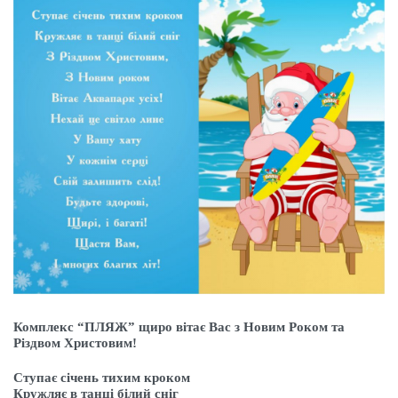
Комплекс “ПЛЯЖ” щиро вітає Вас з Новим Роком та
Різдвом Христовим!
Ступає січень тихим кроком
Кружляє в танці білий сніг