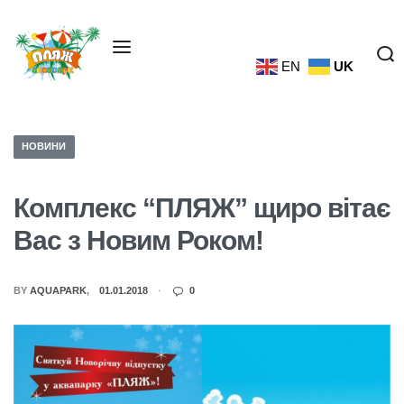
EN
UK
НОВИНИ
Комплекс “ПЛЯЖ” щиро вітає
Вас з Новим Роком!
BY
AQUAPARK
01.01.2018
0