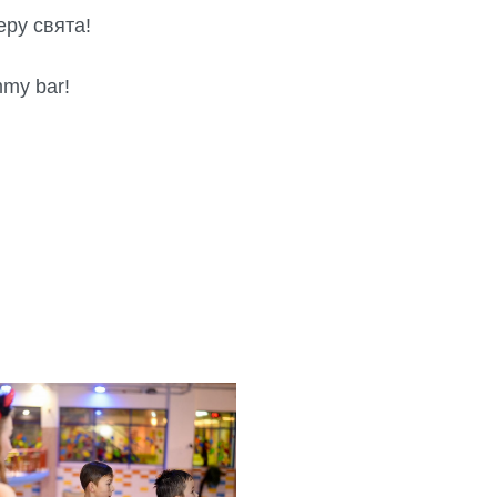
ру свята!
mmy bar!