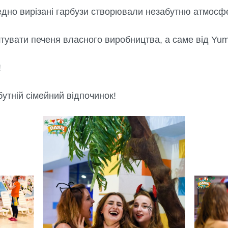
дно вирізані гарбузи створювали незабутню атмосфе
штувати печеня власного виробництва, а саме від Yu
!
утній сімейний відпочинок!