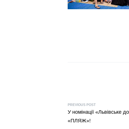
PREVIOUS POST
У номінації «Львівське д
«ПЛЯЖ»!