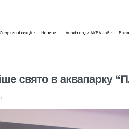
Спортивні секції
Новини
Аналіз води АКВА лаб​
Вакан
іше свято в аквапарку “
0