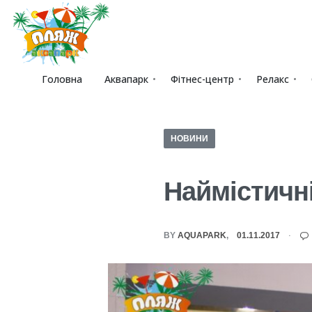
Головна
Аквапарк
Фітнес-центр
Релакс
НОВИНИ
Наймістичн
BY
AQUAPARK
01.11.2017