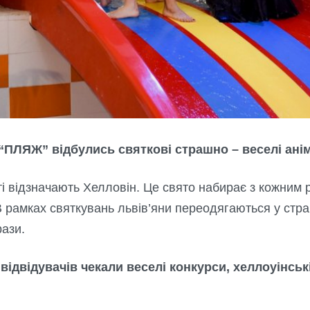
 “ПЛЯЖ” відбулись святкові страшно – веселі аніма
ті відзначають Хелловін. Це свято набирає з кожним 
 В рамках святкувань львів’яни переодягаються у стр
рази.
відвідувачів чекали веселі конкурси, хеллоуінськ