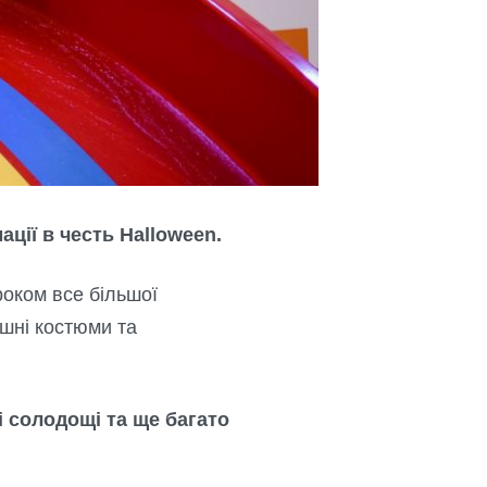
ції в честь Halloween.
роком все більшої
ашні костюми та
і солодощі та ще багато