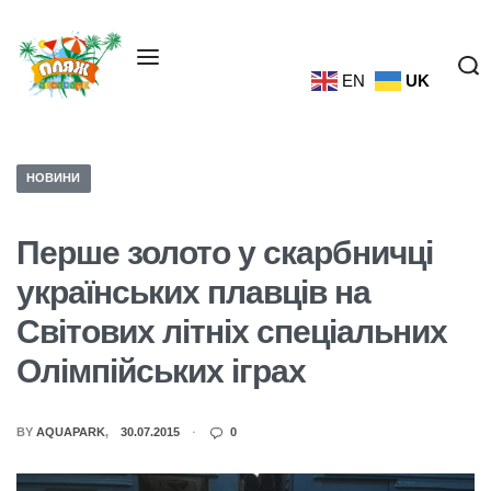
EN
UK
НОВИНИ
Перше золото у скарбничці
українських плавців на
Світових літніх спеціальних
Олімпійських іграх
BY
AQUAPARK
30.07.2015
0