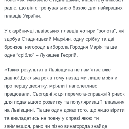
радіє, що він є тренувальною базою для найкращих
плавців України.
У скарбничці львівських плавців чотири “золота”, які
здобув Стадницький Маркіян, одну срібну та дві
бронзові нагороди виборола Городня Марія та ще
одне “срібло” – Лукашев Георгій.
«Таких результатів Львівщина не пам’ятає вже
давно! Декілька років тому назад ми лише мріяли
про першу десятку, мріяли і наполегливо
працювали. Сьогодні ж ця перемога-справжній ривок
для подальшого розвитку та популяризації плавання
на Львівщині. Та ще один доказ того, що якщо вірити
та викладатись на повну у справі якою ти
займаєшся, рано чи пізно винагорода знайде