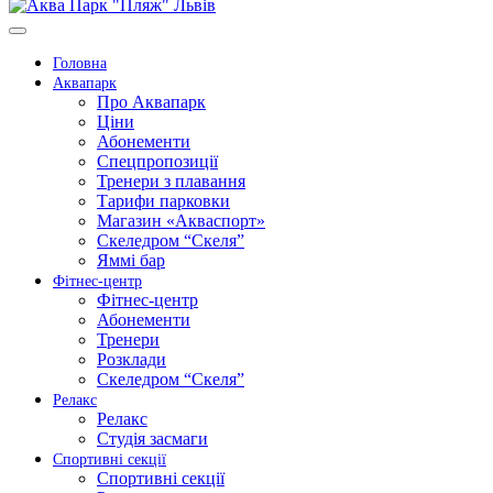
Головна
Аквапарк
Про Аквапарк
Ціни
Абонементи
Спецпропозиції
Тренери з плавання
Тарифи парковки
Магазин «Акваспорт»
Скеледром “Скеля”
Яммі бар
Фітнес-центр
Фітнес-центр
Абонементи
Тренери
Розклади
Скеледром “Скеля”
Релакс
Релакс
Студія засмаги
Спортивні секції
Спортивні секції