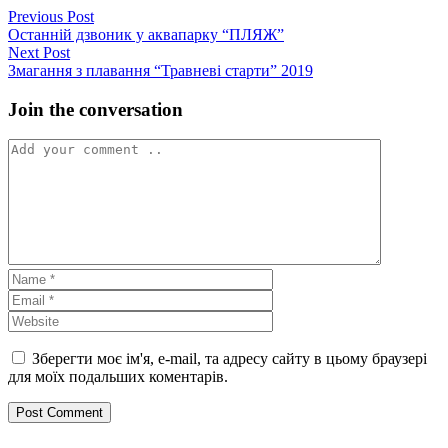
Навігація
Previous
Previous Post
post:
Останній дзвоник у аквапарку “ПЛЯЖ”
записів
Next
Next Post
post:
Змагання з плавання “Травневі старти” 2019
Join the conversation
Зберегти моє ім'я, e-mail, та адресу сайту в цьому браузері
для моїх подальших коментарів.