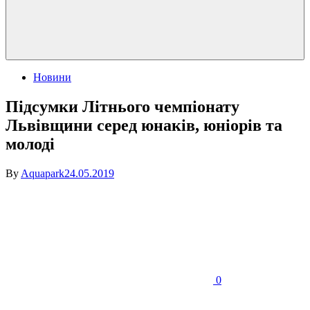
Posted
Новини
in
Підсумки Літнього чемпіонату
Львівщини серед юнаків, юніорів та
молоді
By
Aquapark
24.05.2019
on
Підсумки
Літнього
чемпіонату
Львівщини
серед
юнаків,
юніорів
0
та
молоді