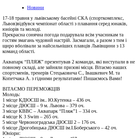
Posted
Новини
in
17-18 травня у львівському басейні СКА (спорткомплекс,
Львов)відбувся чемпіонат області з плавання серед юнаків,
юніорів та молоді.
Прекрасна сонячна погода подарувала всім учасникам та
гостям змагань чудовий настрій. Засмагали, а разом з тим і
щиро вболівали за найсильніших плавців Львівщини з 13
команд області.
Аквапарк “ПЛЯЖ” презентував 2 команди, які виступали в не
повному складі, але зайняли призові місця. Вітаємо наших
спортсменів, тренерів Стецьковича С., Івашкевич М. та
Копетчака А. з гідними результатами! Пишаємось Вами!
ВІТАЄМО ПЕРЕМОЖЦІВ
Молодь:
1 місце КДЮСШ ім.. Ю.Кутенка – 436 оч.
2 місце ДЮСШ – 9 м. Львова – 379 оч.
3 місце КВВС – Аквапарк “Пляж”1 – 334 оч.
4 місце K 3 Swim – 265 оч.
5 місце Червоноградська ДЮСШ 2 – 176 оч.
6 місце Дрогобицька ДЮСШ ім.І.Боберського – 42 оч.
Юніори: