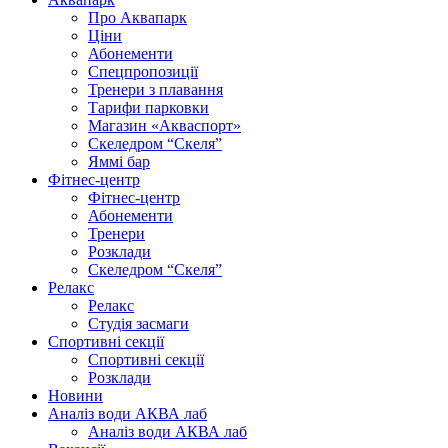
Про Аквапарк
Ціни
Абонементи
Спецпропозиції
Тренери з плавання
Тарифи парковки
Магазин «Акваспорт»
Скеледром “Скеля”
Яммі бар
Фітнес-центр
Фітнес-центр
Абонементи
Тренери
Розклади
Скеледром “Скеля”
Релакс
Релакс
Студія засмаги
Спортивні секції
Спортивні секції
Розклади
Новини
Аналіз води АКВА лаб​
Аналіз води АКВА лаб​