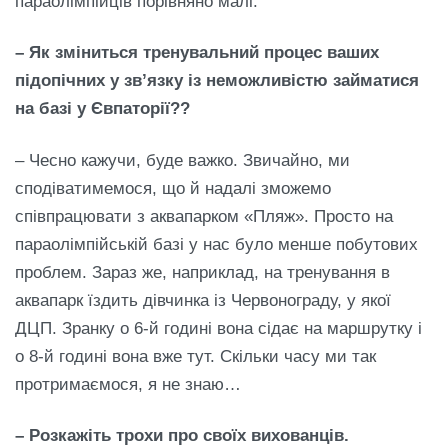
параолімпійців порівняно малі.
– Як зм
і
ниться тренувальний процес ваших
п
і
доп
і
чних у зв’язку
і
з неможлив
і
стю займатися
на баз
і
у
Є
впатор
ії
??
– Чесно кажучи, буде важко. Звичайно, ми
сподіватимемося, що й надалі зможемо
співпрацювати з аквапарком «Пляж». Просто на
параолімпійській базі у нас було менше побутових
проблем. Зараз же, наприклад, на тренування в
аквапарк їздить дівчинка із Червонограду, у якої
ДЦП. Зранку о 6-й годині вона сідає на маршрутку і
о 8-й годині вона вже тут. Скільки часу ми так
протримаємося, я не знаю…
– Розкаж
і
ть трохи про сво
ї
х вихованц
і
в.