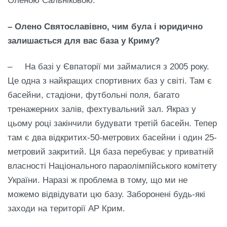
Оленою Сальніковою.
– Олено Святослав
і
вно, чим була
і
юридично
залиша
є
ться для вас база у Криму?
– На базі у Євпаторії ми займалися з 2005 року.
Це одна з найкращих спортивних баз у світі. Там є
басейни, стадіони, футбольні поля, багато
тренажерних залів, фехтувальний зал. Якраз у
цьому році закінчили будувати третій басейн. Тепер
там є два відкритих-50-метрових басейни і один 25-
метровий закритий. Ця база перебуває у приватній
власності Національного параолімпійського комітету
України. Наразі ж проблема в тому, що ми не
можемо відвідувати цю базу. Заборонені будь-які
заходи на території АР Крим.