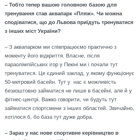
– Тобто тепер вашою головною базою для
тренування став аквапарк «Пляж». Чи можна
сподіватися, що до Львова приїдуть тренуватися
з інших міст Укра
ї
ни?
– З аквапарком ми співпрацюємо практично з
моменту його відкриття. Власне, після
параолімпійських ігор у Пекіні ми і почали тут
тренуватися. Це єдиний заклад, у якому функціонує
50-метровий басейн. Тут у нас є можливість
безкоштовно займатися не лише в басейні, але й у
фітнес-центрі. Важко говорити, чи будуть тут
займатися спортсмени з інших областей. Звичайно,
хотілося б, бо база тут дуже добра.
– Зараз у нас нове спортивне кер
і
вництво в