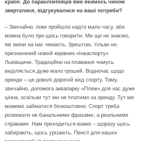
кра
ї
н
і
. До параол
і
мп
і
йц
і
в вже якимось чином
зверталися, в
і
дгукувалися на ваш
і
потреби?
– Звичайно, поки пройшло надто мало часу, аби
можна було про щось говорити. Ми ще не знаємо,
які зміни на нас чекають. Зрештою, тільки-но
призначений новий керівник «Інваспорту»
Львівщини. Традиційно на плавання чомусь
виділяється дуже мало грошей. Водночас щодо
оренди – це доволі дорогий вид спорту. Тому,
звичайно, допомога аквапарку «Пляж» для нас дуже
цінна, оскільки тут ми не платимо за оренду. Тут ми
можемо займатися безкоштовно. Спорт треба
розвивати не банальними фразами, а реальними
справами. Нам приходиться важко – щоразу щось
забирають, щось урізають. Пенсії для наших