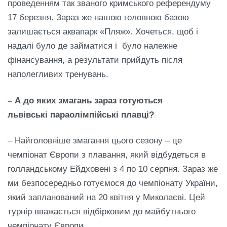
проведенням так званого кримського референдуму
17 березня. Зараз же нашою головною базою
залишається аквапарк «Пляж». Хочеться, щоб і
надалі було де займатися і було належне
фінансування, а результати прийдуть після
наполегливих тренувань.
– А до яких змагань зараз готуються
льв
і
вськ
і
параол
і
мп
і
йськ
і
плавц
і
?
– Найголовніше змагання цього сезону – це
чемпіонат Європи з плавання, який відбудеться в
голландському Ейдховені з 4 по 10 серпня. Зараз же
ми безпосередньо готуємося до чемпіонату України,
який запланований на 20 квітня у Миколаєві. Цей
турнір вважається відбірковим до майбутнього
чемпіонату Європи.