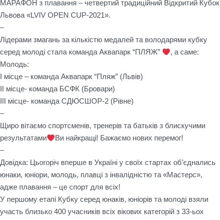
МАРАФОН з плавання – четвертий традиційний Відкритий Кубок
Львова «LVIV OPEN CUP-2021».
–
Лідерами змагань за кількістю медалей та володарями кубку
серед молоді стала команда Аквапарк “ПЛЯЖ”
, а саме:
Молодь:
І місце – команда Аквапарк “Пляж” (Львів)
ІІ місце- команда БСФК (Бровари)
ІІІ місце- команда СДЮСШОР-2 (Рівне)
–
Щиро вітаємо спортсменів, тренерів та батьків з блискучими
результатами
Ви найкращі! Бажаємо нових перемог!
–
Довідка: Цьогоріч вперше в Україні у своїх стартах об’єднались
юнаки, юніори, молодь, плавці з інвалідністю та «Мастерс»,
адже плавання – це спорт для всіх!
У першому етапі Кубку серед юнаків, юніорів та молоді взяли
участь близько 400 учасників всіх вікових категорій з 33-ьох