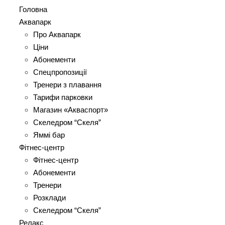
Головна
Аквапарк
Про Аквапарк
Ціни
Абонементи
Спецпропозиції
Тренери з плавання
Тарифи парковки
Магазин «Акваспорт»
Скеледром “Скеля”
Яммі бар
Фітнес-центр
Фітнес-центр
Абонементи
Тренери
Розклади
Скеледром “Скеля”
Релакс