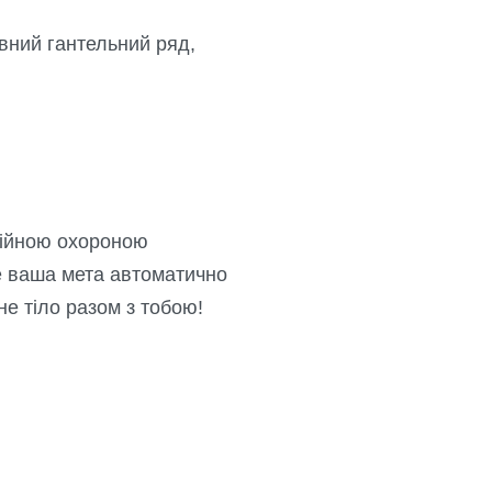
овний гантельний ряд,
тійною охороною
же ваша мета автоматично
не тіло разом з тобою!