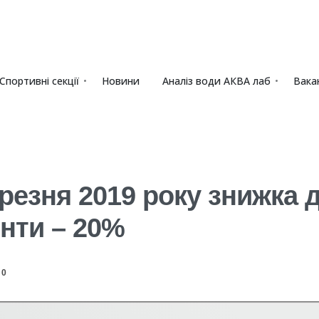
Спортивні секції
Новини
Аналіз води АКВА лаб​
Вакан
березня 2019 року знижка 
енти – 20%
0