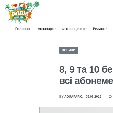
Головна
Аквапарк
Фітнес-центр
Релакс
НОВИНИ
8, 9 та 10 
всі абонем
BY
AQUAPARK
05.03.2019