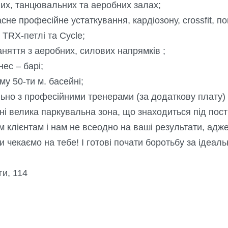
их, танцювальних та аеробних залах;
не професійне устаткування, кардіозону, crossfit, п
 TRX-петлі та Cycle;
аняття з аеробних, силових напрямків ;
ес – барі;
у 50-ти м. басейні;
ьно з професійними тренерами (за додаткову плату)
і велика паркувальна зона, що знаходиться під пос
м клієнтам і нам не всеодно на ваші результати, ад
чекаємо на тебе! І готові почати боротьбу за ідеаль
ги, 114