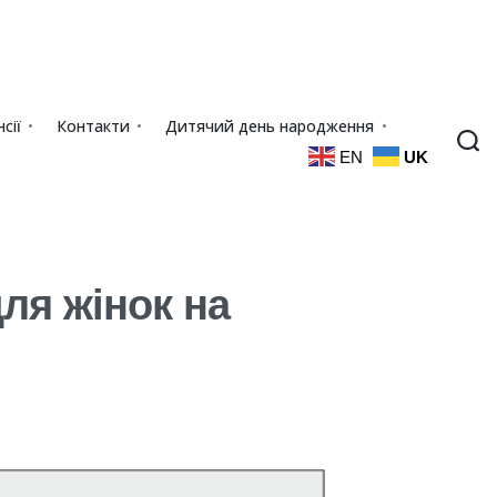
сії
Контакти
Дитячий день народження
EN
UK
для жінок на