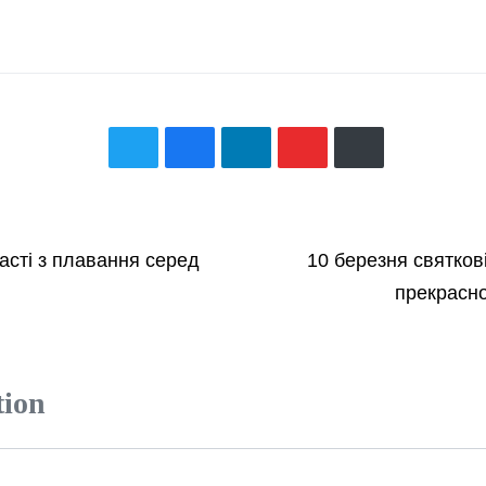
асті з плавання серед
10 березня святкові
прекрасно
tion