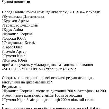
Чудові новини❤️
–
Перед Новим Роком команда аквапарку «ПЛЯЖ» у складі:
?Бучковська Дзвенеслава
?Бураков Артем
?Гарапцьо Владислав
?Крук Аліна
?Лукашев Георгій
?Сорока Юрій
?Стадницька Ксенія
?Тарас Олег
?Томків Артур
?Тумоян Кіріл
?Войтюк Юрій
приймала участь у міжнародних змаганнях з плавання
«SCITEC GYOR OPEN» (Угорщина)??‍♀️??‍♂️
–
Спортсмени покращили свої особисті результати і гідно
виступили на цих змаганнях?
Результати:
?Лукашев Георгій 1 місце на дистанції 200 м батерфляй та 200
м комплекне плавання; 2 місце 100 м батерфляй
?Тумоян Кіріл 3 місце на дистанції 200 м вільний стиль
–
Представниками команд були тренери аквапарку «ПЛЯЖ»: