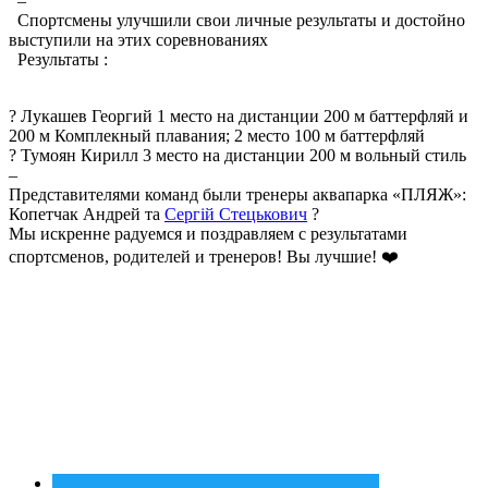
–
Спортсмены улучшили свои личные результаты и достойно
выступили на этих соревнованиях
Результаты :
? Лукашев Георгий 1 место на дистанции 200 м баттерфляй и
200 м Комплекный плавания; 2 место 100 м баттерфляй
? Тумоян Кирилл 3 место на дистанции 200 м вольный стиль
–
Представителями команд были тренеры аквапарка «ПЛЯЖ»:
Копетчак Андрей та
Сергій Стецькович
?
Мы искренне радуемся и поздравляем с результатами
спортсменов, родителей и тренеров! Вы лучшие! ❤️