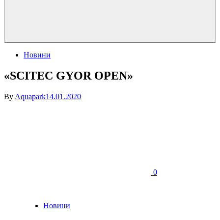
Posted
Новини
in
«SCITEC GYOR OPEN»
By
Aquapark
14.01.2020
on
«SCITEC
GYOR
OPEN»
0
Posted
Новини
in