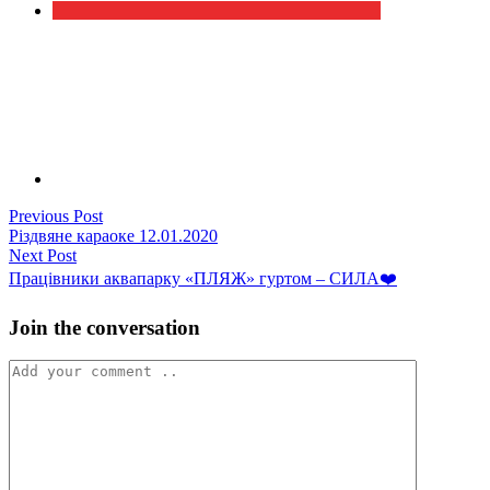
Навігація
Previous
Previous Post
post:
Різдвяне караоке 12.01.2020
записів
Next
Next Post
post:
Працівники аквапарку «ПЛЯЖ» гуртом – СИЛА❤️
Join the conversation