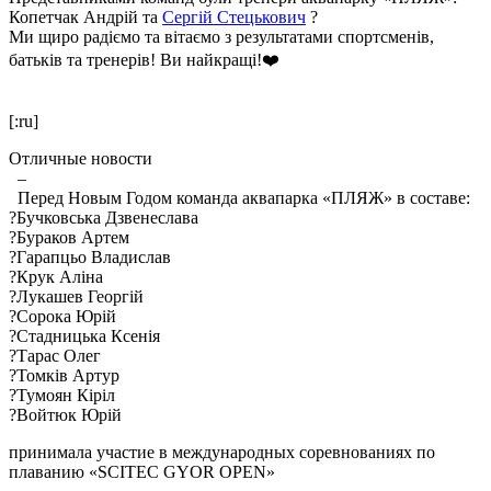
Копетчак Андрій та
Сергій Стецькович
?
Ми щиро радіємо та вітаємо з результатами спортсменів,
батьків та тренерів! Ви найкращі!❤️
[:ru]
Отличные новости
–
Перед Новым Годом команда аквапарка «ПЛЯЖ» в составе:
?Бучковська Дзвенеслава
?Бураков Артем
?Гарапцьо Владислав
?Крук Аліна
?Лукашев Георгій
?Сорока Юрій
?Стадницька Ксенія
?Тарас Олег
?Томків Артур
?Тумоян Кіріл
?Войтюк Юрій
принимала участие в международных соревнованиях по
плаванию «SCITEC GYOR OPEN»