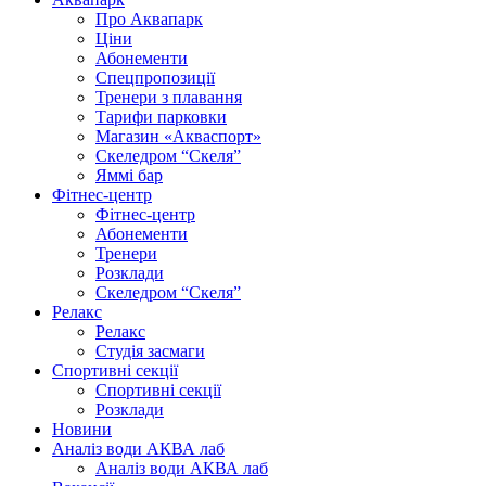
Про Аквапарк
Ціни
Абонементи
Спецпропозиції
Тренери з плавання
Тарифи парковки
Магазин «Акваспорт»
Скеледром “Скеля”
Яммі бар
Фітнес-центр
Фітнес-центр
Абонементи
Тренери
Розклади
Скеледром “Скеля”
Релакс
Релакс
Студія засмаги
Спортивні секції
Спортивні секції
Розклади
Новини
Аналіз води АКВА лаб​
Аналіз води АКВА лаб​