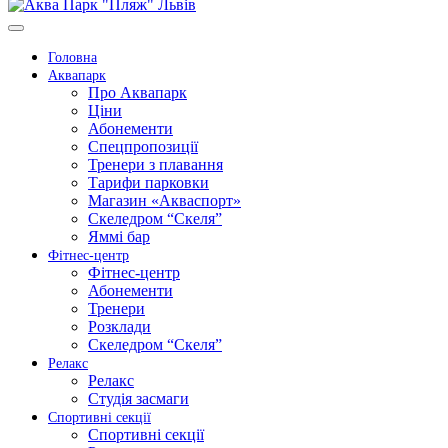
Головна
Аквапарк
Про Аквапарк
Ціни
Абонементи
Спецпропозиції
Тренери з плавання
Тарифи парковки
Магазин «Акваспорт»
Скеледром “Скеля”
Яммі бар
Фітнес-центр
Фітнес-центр
Абонементи
Тренери
Розклади
Скеледром “Скеля”
Релакс
Релакс
Студія засмаги
Спортивні секції
Спортивні секції